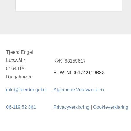
Tjeerd Engel
Lutswâl 4
KvK: 68159617
8564 HA –
BTW: NL001742119B82
Ruigahuizen
info@tjeerdengel.nl
Algemene Voorwaarden
06-119 52 361
Privacyverklaring
|
Cookieverklaring