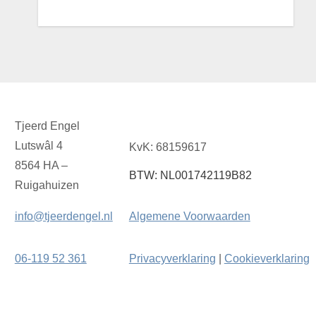
Tjeerd Engel
Lutswâl 4
KvK: 68159617
8564 HA –
BTW: NL001742119B82
Ruigahuizen
info@tjeerdengel.nl
Algemene Voorwaarden
06-119 52 361
Privacyverklaring
|
Cookieverklaring