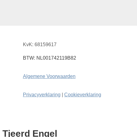
KvK: 68159617
BTW: NL001742119B82
Algemene Voorwaarden
Privacyverklaring
|
Cookieverklaring
| Tjeerd Engel