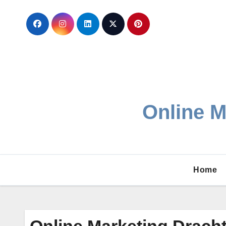
Ga
naar
de
inhoud
Online M
Home